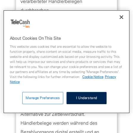
verarbeiteter Händlerbelegen
durchbrochen.
Mit onlineArchive
About Cookies On This Site
Belegverwahrung
This website uses cookies that are essential to allow the website to
function properly, share content on social media, measure traffic to this
digitalisieren und
website and display customized ads based on your browsing activity. This
will help us improve our services and share products or services that may
Gutes für die Umwelt
be relevant to you. You can change your cookie preferences and see a list of
our partners and affiliates at any time by selecting "Manage Preferences".
tun
Visit the following links for further information:
Cookie Notice
Privacy
Notice
OnlineArchive bietet Händlerinnen und
Manage Preferences
I Understand
Händlern eine umweltschonende
Alternative zur Zettelwirtschaft.
Händlerbelege werden während des
Bezahlvorgangs digital erstellt und an