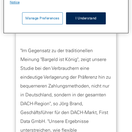
beeinflussen, darunter Sicherheit,
Notice
Zugänglichkeit und Alter. Die Ergebnisse
Manage Preferences
I Understand
decken die gesamte Bevölkerung ab und
vergleichen zudem auch die Bundesländer.
"Im Gegensatz zu der traditionellen
Meinung "Bargeld ist König", zeigt unsere
Studie bei den Verbrauchern eine
eindeutige Verlagerung der Präferenz hin zu
bequemeren Zahlungsmethoden, nicht nur
in Deutschland, sondern in der gesamten
DACH-Region", so Jörg Brand,
Geschäftsführer für den DACH-Markt, First
Data GmbH. "Unsere Ergebnisse
unterstreichen, wie flexible