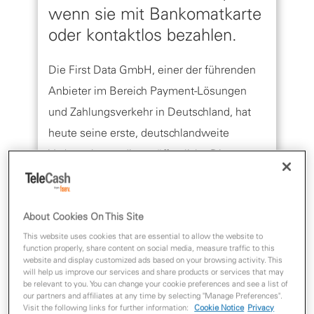
wenn sie mit Bankomatkarte
oder kontaktlos bezahlen.
Die First Data GmbH, einer der führenden
Anbieter im Bereich Payment-Lösungen
und Zahlungsverkehr in Deutschland, hat
heute seine erste, deutschlandweite
Verbraucherstudie veröffentlicht. Die
Analyse basiert auf einer bundesweiten,
repräsentativen Befragung unter mehr als
2.000 Konsumenten. Die Studie untersucht
About Cookies On This Site
die von den Verbrauchern bevorzugten
This website uses cookies that are essential to allow the website to
function properly, share content on social media, measure traffic to this
Zahlungsmethoden sowie die wichtigsten
website and display customized ads based on your browsing activity. This
will help us improve our services and share products or services that may
Faktoren, die die Einführung von Karten-
be relevant to you. You can change your cookie preferences and see a list of
our partners and affiliates at any time by selecting "Manage Preferences".
und kontaktlosen Zahlungsmethoden
Visit the following links for further information:
Cookie Notice
Privacy