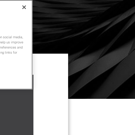
on social media,
 help us improve
preferences and
ng links for