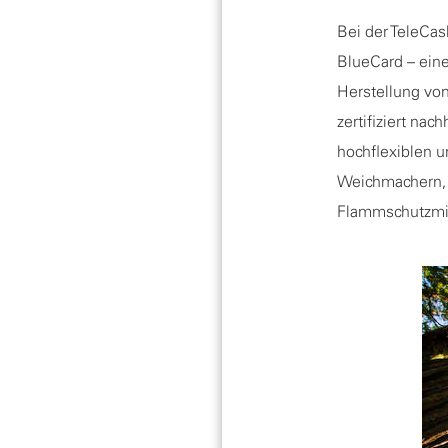
Bei der TeleCa
BlueCard – eine
Herstellung vo
zertifiziert na
hochflexiblen u
Weichmachern, 
Flammschutzmit