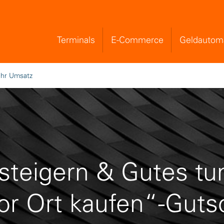
Terminals
E-Commerce
Geldautom
Skip to Main Content
ehr Umsatz
steigern & Gutes tun
r Ort kaufen“-Guts