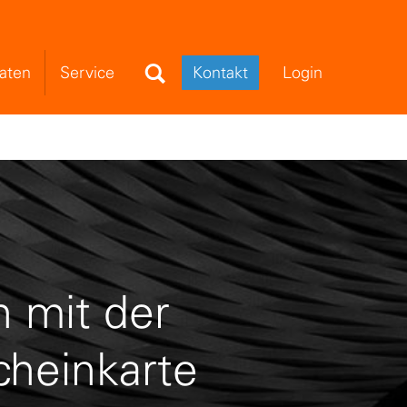
Search Field
aten
Service
Kontakt
Login
 mit der
cheinkarte