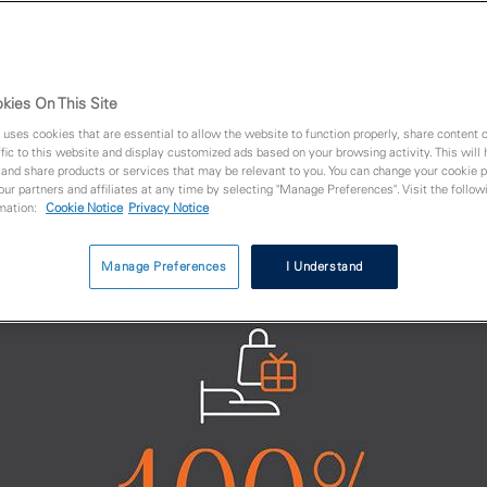
11.06.2021
kies On This Site
 uses cookies that are essential to allow the website to function properly, share content 
fic to this website and display customized ads based on your browsing activity. This will
 and share products or services that may be relevant to you. You can change your cookie 
 our partners and affiliates at any time by selecting "Manage Preferences". Visit the followi
rmation:
Cookie Notice
Privacy Notice
Manage Preferences
I Understand