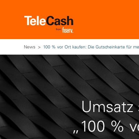
News
100 % vor Ort kaufen: Die Gutscheinkarte für m
Umsatz 
„100 % vo