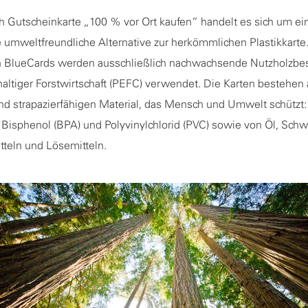
sh Gutscheinkarte „100 % vor Ort kaufen“ handelt es sich um e
 umweltfreundliche Alternative zur herkömmlichen Plastikkarte.
n BlueCards werden ausschließlich nachwachsende Nutzholzbe
chhaltiger Forstwirtschaft (PEFC) verwendet. Die Karten bestehe
nd strapazierfähigen Material, das Mensch und Umwelt schützt: E
Bisphenol (BPA) und Polyvinylchlorid (PVC) sowie von Öl, Schw
teln und Lösemitteln.