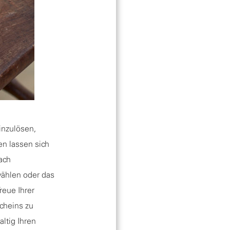
inzulösen,
en lassen sich
ach
ählen oder das
reue Ihrer
cheins zu
ltig Ihren