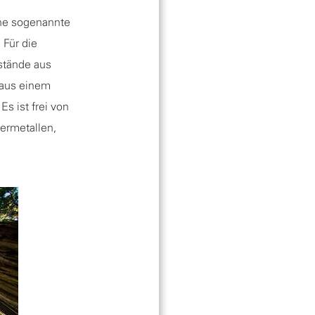
ine sogenannte
 Für die
stände aus
n aus einem
s ist frei von
ermetallen,