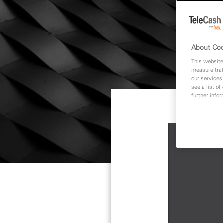
About Coo
This website
measure traf
our services
see a list of
further info