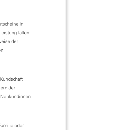
tscheine in
Leistung fallen
weise der
en
e Kundschaft
dem der
le Neukundinnen
Familie oder