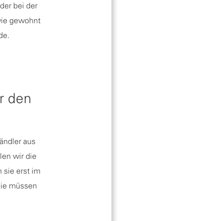
oder bei der
 wie gewohnt
de.
ür den
Händler aus
len wir die
 sie erst im
 Sie müssen