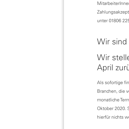
MitarbeiterInnen
Zahlungsakzepta
unter 01806 225
Wir sind
Wir stel
April zur
Als sofortige f
Branchen, die vo
monatliche Term
Oktober 2020. S
hierfür nichts 