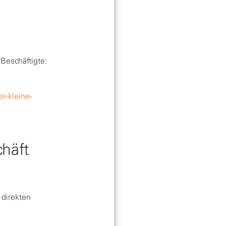
 Beschäftigte:
r-kleine-
chäft
 direkten