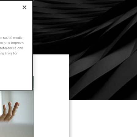
on social media,
 help us improve
preferences and
ng links for