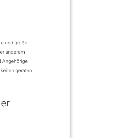
re und große
nter anderem
nd Angehörige
gkeiten geraten
der