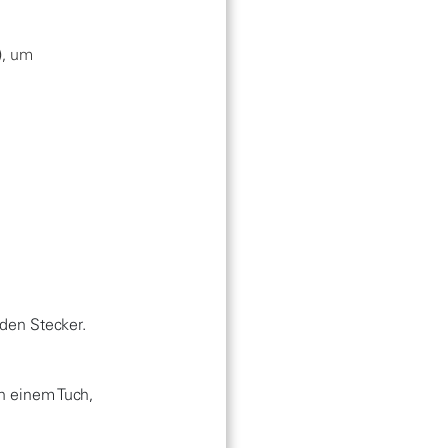
), um
 den Stecker.
n einem Tuch,