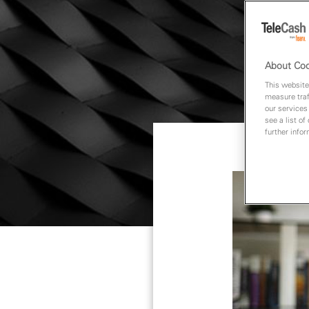
About Coo
This website
measure traf
our services
see a list of
further info