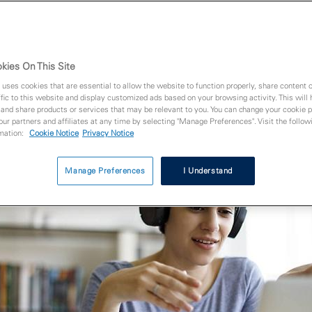
07.05.2020
kies On This Site
 uses cookies that are essential to allow the website to function properly, share content 
fic to this website and display customized ads based on your browsing activity. This will
 and share products or services that may be relevant to you. You can change your cookie 
 our partners and affiliates at any time by selecting "Manage Preferences". Visit the followi
rmation:
Cookie Notice
Privacy Notice
Manage Preferences
I Understand